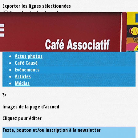
Exporter les lignes sélectionnées
Exporter toutes les colonnes
Exporter uniquement les colonnes affichées
Menu
<
>
Actus photos
Café Causé
Evènements
Articles
Médias
?>
Images de la page d'accueil
Cliquez pour éditer
Texte, bouton et/ou inscription à la newsletter