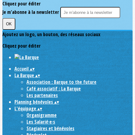
Cliquez pour éditer
Je m'abonne à la newsletter
OK
Ajoutez un logo, un bouton, des réseaux sociaux
Cliquez pour éditer
Accueil
▴
▾
La Barque
▴
▾
Association : Barque to the future
Café associatif : La Barque
Les partenaires
Planning bénévoles
▴
▾
L'équipage
▴
▾
Organigramme
Les Salarié·e·s
Stagiaires et bénévoles