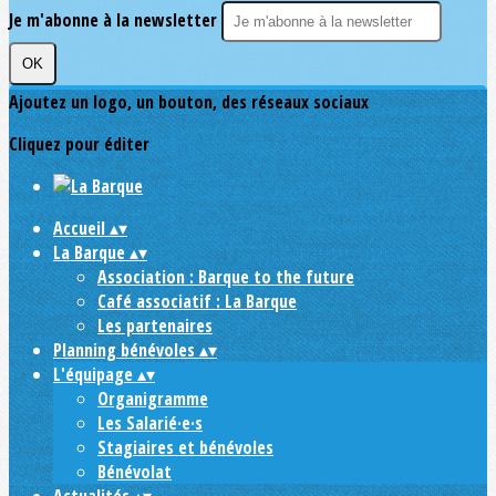
Je m'abonne à la newsletter
OK
Ajoutez un logo, un bouton, des réseaux sociaux
Cliquez pour éditer
Accueil
▴
▾
La Barque
▴
▾
Association : Barque to the future
Café associatif : La Barque
Les partenaires
Planning bénévoles
▴
▾
L'équipage
▴
▾
Organigramme
Les Salarié·e·s
Stagiaires et bénévoles
Bénévolat