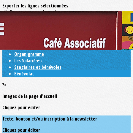
Exporter les lignes sélectionnées
Exporter toutes les colonnes
Exporter uniquement les colonnes affichées
Menu
<
>
Organigramme
Les Salarié·e·s
Stagiaires et bénévoles
Bénévolat
?>
Images de la page d'accueil
Cliquez pour éditer
Texte, bouton et/ou inscription à la newsletter
Cliquez pour éditer