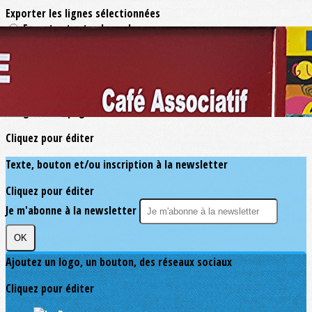
Exporter les lignes sélectionnées
Exporter toutes les colonnes
Exporter uniquement les colonnes affichées
Menu
?>
Images de la page d'accueil
Cliquez pour éditer
Texte, bouton et/ou inscription à la newsletter
Cliquez pour éditer
Je m'abonne à la newsletter
OK
Ajoutez un logo, un bouton, des réseaux sociaux
Cliquez pour éditer