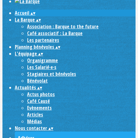
Accueil
▴
▾
La Barque
▴
▾
Association : Barque to the future
Café associatif : La Barque
Les partenaires
Planning bénévoles
▴
▾
L'équipage
▴
▾
Organigramme
Les Salarié·e·s
Stagiaires et bénévoles
Bénévolat
Actualités
▴
▾
Actus photos
Café Causé
Evènements
Articles
Médias
Nous contacter
▴
▾